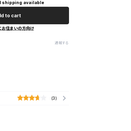
l shipping available
d to cart
にお住まいの方向け
通報する
(3)